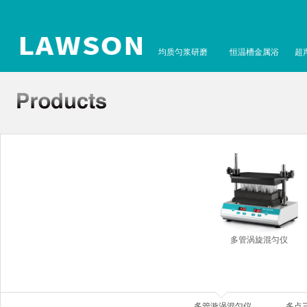
均质匀浆研磨
恒温槽金属浴
超
多管涡旋混匀仪
多管漩涡混匀仪
多点