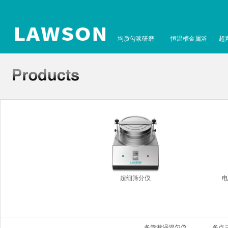
均质匀浆研磨
恒温槽金属浴
超
超细筛分仪
电
多管漩涡混匀仪
多点